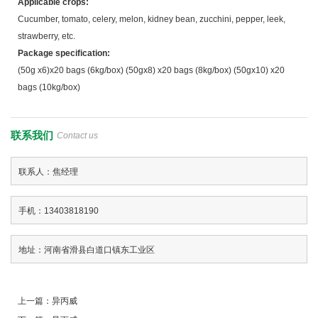
Applicable crops:
Cucumber, tomato, celery, melon, kidney bean, zucchini, pepper, leek,
strawberry, etc.
Package specification:
(50g x6)x20 bags (6kg/box) (50gx8) x20 bags (8kg/box) (50gx10) x20
bags (10kg/box)
联系我们
Contact us
联系人：焦经理
手机：13403818190
地址：河南省滑县白道口镇东工业区
上一篇：
异丙威