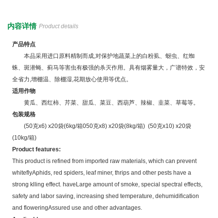
内容详情
Product details
产品特点
本品采用进口原料精制而成,对保护地蔬菜上的白粉虱、蚜虫、红蜘
蛛、斑潜蝇、蓟马等害虫有极强的杀灭作用。具有烟雾量大，广谱特效，安
全省力,增棚温、除棚湿,花期放心使用等优点。
适用作物
黄瓜、西红柿、芹菜、甜瓜、菜豆、西葫芦、辣椒、韭菜、草莓等。
包装规格
(50克x6) x20袋(6kg/箱050克x8) x20袋(8kg/箱) (50克x10) x20袋
(10kg/箱)
Product features:
This product is refined from imported raw materials, which can prevent
whiteflyAphids, red spiders, leaf miner, thrips and other pests have a
strong klling effect. haveLarge amount of smoke, special spectral effects,
safety and labor saving, increasing shed temperature, dehumidification
and floweringAssured use and other advantages.