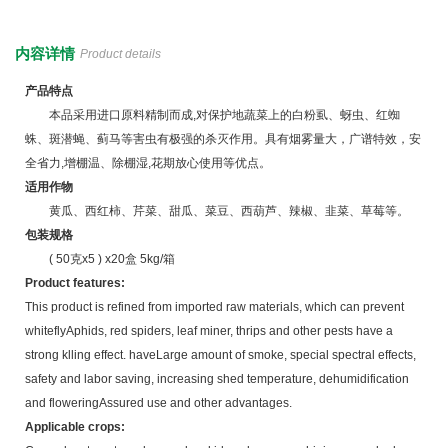
内容详情
Product details
产品特点
本品采用进口原料精制而成,对保护地蔬菜上的白粉虱、蚜虫、红蜘
蛛、斑潜蝇、蓟马等害虫有极强的杀灭作用。具有烟雾量大，广谱特效，安
全省力,增棚温、除棚湿,花期放心使用等优点。
适用作物
黄瓜、西红柿、芹菜、甜瓜、菜豆、西葫芦、辣椒、韭菜、草莓等。
包装规格
( 50克x5 ) x20盒 5kg/箱
Product features:
This product is refined from imported raw materials, which can prevent
whiteflyAphids, red spiders, leaf miner, thrips and other pests have a
strong klling effect. haveLarge amount of smoke, special spectral effects,
safety and labor saving, increasing shed temperature, dehumidification
and floweringAssured use and other advantages.
Applicable crops: