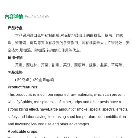
内容详情
Product details
产品特点
本品采用进口原料精制而成,对保护地蔬菜上的白粉虱、蚜虫、红蜘
蛛、斑潜蝇、蓟马等害虫有极强的杀灭作用。具有烟雾量大，广谱特效，安
全省力,增棚温、除棚湿,花期放心使用等优点。
适用作物
黄瓜、西红柿、芹菜、甜瓜、菜豆、西葫芦、辣椒、韭菜、草莓等。
包装规格
( 50克x5 ) x20盒 5kg/箱
Product features:
This product is refined from imported raw materials, which can prevent
whiteflyAphids, red spiders, leaf miner, thrips and other pests have a
strong klling effect. haveLarge amount of smoke, special spectral effects,
safety and labor saving, increasing shed temperature, dehumidification
and floweringAssured use and other advantages.
Applicable crops: